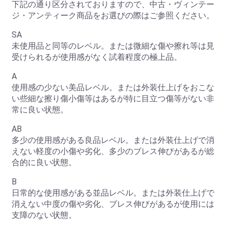
下記の通り区分されておりますので、中古・ヴィンテー
ジ・アンティーク商品をお選びの際はご参照ください。
SA
未使用品と同等のレベル。または微細な傷や擦れ等は見
受けられるが使用感がなく試着程度の極上品。
A
使用感の少ない美品レベル。または外装仕上げをおこな
い些細な擦り傷小傷等はあるが特に目立つ傷等がない非
常に良い状態。
AB
お買い物を続ける
カートへ進む
多少の使用感がある良品レベル。または外装仕上げで消
えない軽度の小傷や劣化、多少のブレス伸びがあるが総
合的に良い状態。
B
日常的な使用感がある並品レベル。または外装仕上げで
消えない中度の傷や劣化、ブレス伸びがあるが使用には
支障のない状態。