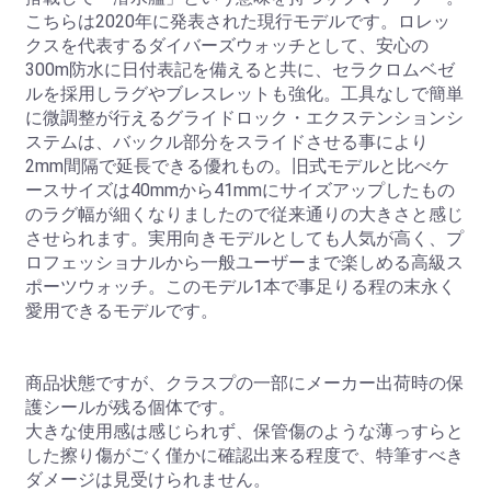
こちらは2020年に発表された現行モデルです。ロレッ
クスを代表するダイバーズウォッチとして、安心の
300m防水に日付表記を備えると共に、セラクロムベゼ
ルを採用しラグやブレスレットも強化。工具なしで簡単
に微調整が行えるグライドロック・エクステンションシ
ステムは、バックル部分をスライドさせる事により
2mm間隔で延長できる優れもの。旧式モデルと比べケ
ースサイズは40mmから41mmにサイズアップしたもの
のラグ幅が細くなりましたので従来通りの大きさと感じ
させられます。実用向きモデルとしても人気が高く、プ
ロフェッショナルから一般ユーザーまで楽しめる高級ス
ポーツウォッチ。このモデル1本で事足りる程の末永く
愛用できるモデルです。
商品状態ですが、クラスプの一部にメーカー出荷時の保
護シールが残る個体です。
大きな使用感は感じられず、保管傷のような薄っすらと
した擦り傷がごく僅かに確認出来る程度で、特筆すべき
ダメージは見受けられません。