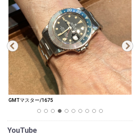
GMTマスター/1675
パ
1
2
3
4
5
6
7
8
9
10
YouTube