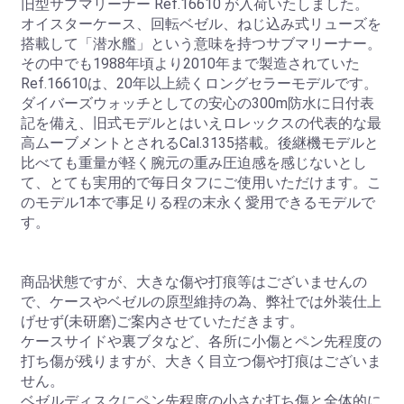
旧型サブマリーナー Ref.16610 が入荷いたしました。
オイスターケース、回転ベゼル、ねじ込み式リューズを
搭載して「潜水艦」という意味を持つサブマリーナー。
その中でも1988年頃より2010年まで製造されていた
Ref.16610は、20年以上続くロングセラーモデルです。
ダイバーズウォッチとしての安心の300m防水に日付表
記を備え、旧式モデルとはいえロレックスの代表的な最
高ムーブメントとされるCal.3135搭載。後継機モデルと
比べても重量が軽く腕元の重み圧迫感を感じないとし
て、とても実用的で毎日タフにご使用いただけます。こ
のモデル1本で事足りる程の末永く愛用できるモデルで
す。
商品状態ですが、大きな傷や打痕等はございませんの
で、ケースやベゼルの原型維持の為、弊社では外装仕上
げせず(未研磨)ご案内させていただきます。
ケースサイドや裏ブタなど、各所に小傷とペン先程度の
打ち傷が残りますが、大きく目立つ傷や打痕はございま
せん。
ベゼルディスクにペン先程度の小さな打ち傷と全体的に