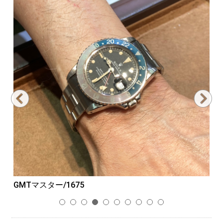
GMTマスター/1675
パ
1
2
3
4
5
6
7
8
9
10