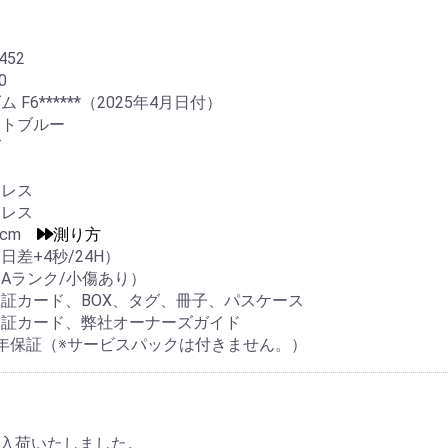
452
0
 F6******（2025年4月日付）
イトブルー
ズ
ンレス
ンレス
.5cm
測り方
日差+4秒/24H）
Aランク/小傷あり）
証カード、BOX、タグ、冊子、パスケース
保証カード、弊社オーナーズガイド
年保証（※サービスパックは付きません。）
0 が入荷いたしました。