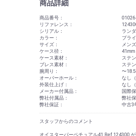
商品詳細
商品番号：
01026
リファレンス：
12430
シリアル：
ランダム
カラー：
ブラ
サイズ：
メン
ケース径：
41mm
ケース素材：
ステ
ブレス素材：
ステ
腕周り：
〜18
オーバーホール：
なし（
外装仕上げ：
なし（
メーカー付属品：
国際保
弊社付属品：
弊社
弊社保証：
中古3
スタッフからのコメント
オイスターパーペチュアル41 Ref.12430