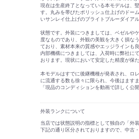
現在は生産終了となっている本モデルは、
す。丸みを帯びたポリッシュ仕上げのドー
いサンレイ仕上げのブライトブルーダイアル
状態です。外装につきましては、ベゼルや
度なものであり、外観の美観を大きく損な
ており、素材本来の質感やエッジラインも
内部機構につきましては、入荷時に弊社に
おります。現状において安定した精度が保
本モデルはすでに後継機種が発表され、ロ
に流通する数も徐々に限られ、今後はます
「現品のコンディションを動画で詳しく公
外装ランクについて
当店では状態説明の指標として独自の「外
下記の通り区分されておりますので、中古