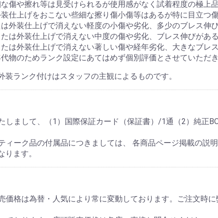
細な傷や擦れ等は見受けられるが使用感がなく試着程度の極上
外装仕上げをおこない些細な擦り傷小傷等はあるが特に目立つ
たは外装仕上げで消えない軽度の小傷や劣化、多少のブレス伸
または外装仕上げで消えない中度の傷や劣化、ブレス伸びがあ
または外装仕上げで消えない著しい傷や経年劣化、大きなブレ
年代物のためランク設定にあてはめず個別評価とさせていただ
外装ランク付けはスタッフの主観によるものです。
しまして、（1）国際保証カード（保証書）/1通（2）純正BO
ティーク品の付属品につきましては、 各商品ページ掲載の説
なります。
販売価格は為替・人気により常に変動しております。ご注文時に