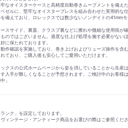
堅牢なオイスターケースと高精度自動巻きムーブメントを備え
お買い物を続ける
カートへ進む
ムベゼルに、堅牢なオイスターブレスを組み合わせた実用的な
を備えており、ロレックスでは数少ないノンデイトの41mm
ケースサイド、裏蓋、クラスプ裏などに擦れや微細な使用痕が
うものではございません。過度な仕上げ処理を施す必要がない
良好に保たれております。
て動作確認を実施しており、巻き上げおよびリューズ操作を含
たれており、ご購入後も安心してご愛用いただけます。
レックスの公式ホームページから姿を消していることから生産
ます入手が難しくなることが予想されます。ご検討中のお客様
開中」
装ランク」を設定しております。
・ヴィンテージ・アンティーク商品をお選びの際はご参照くだ