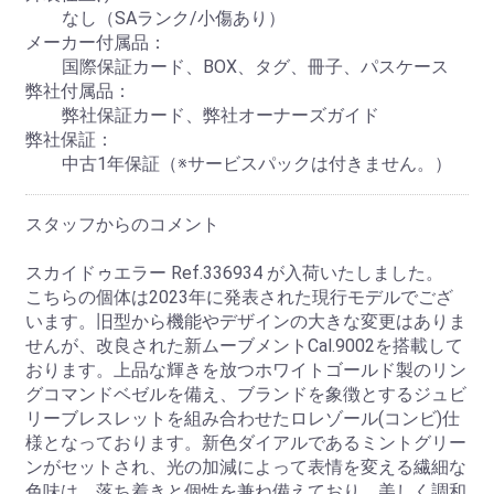
なし（SAランク/小傷あり）
メーカー付属品：
国際保証カード、BOX、タグ、冊子、パスケース
弊社付属品：
弊社保証カード、弊社オーナーズガイド
弊社保証：
中古1年保証（※サービスパックは付きません。）
スタッフからのコメント
スカイドゥエラー Ref.336934 が入荷いたしました。
こちらの個体は2023年に発表された現行モデルでござ
います。旧型から機能やデザインの大きな変更はありま
せんが、改良された新ムーブメントCal.9002を搭載して
おります。上品な輝きを放つホワイトゴールド製のリン
グコマンドベゼルを備え、ブランドを象徴とするジュビ
リーブレスレットを組み合わせたロレゾール(コンビ)仕
様となっております。新色ダイアルであるミントグリー
ンがセットされ、光の加減によって表情を変える繊細な
色味は、落ち着きと個性を兼ね備えており、美しく調和