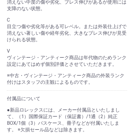
消えない中度の傷や劣化、ブレス伸びがあるが使用には
支障のない状態。
お買い物を続ける
カートへ進む
C
目立つ傷や劣化等がある可レベル。または外装仕上げで
消えない著しい傷や経年劣化、大きなブレス伸びが見受
けられる状態。
V
ヴィンテージ・アンティーク商品は年代物のためランク
設定にあてはめず個別評価とさせていただきます。
※中古・ヴィンテージ・アンティーク商品の外装ランク
付けはスタッフの主観によるものです。
付属品について
●新品ロレックスには、メーカー付属品といたしまし
て、（1）国際保証カード（保証書）/1通（2）純正
BOX/1個（3）パスケース、冊子などが付属いたしま
す。 ※欠損セール品などは除きます。