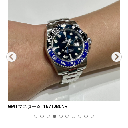
GMTマスター2/116710BLNR
デ
1
2
3
4
5
6
7
8
9
10