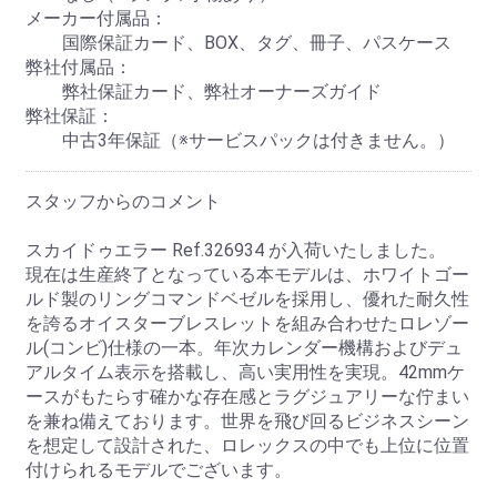
メーカー付属品：
国際保証カード、BOX、タグ、冊子、パスケース
弊社付属品：
弊社保証カード、弊社オーナーズガイド
弊社保証：
中古3年保証（※サービスパックは付きません。）
スタッフからのコメント
スカイドゥエラー Ref.326934 が入荷いたしました。
現在は生産終了となっている本モデルは、ホワイトゴー
ルド製のリングコマンドベゼルを採用し、優れた耐久性
を誇るオイスターブレスレットを組み合わせたロレゾー
ル(コンビ)仕様の一本。年次カレンダー機構およびデュ
アルタイム表示を搭載し、高い実用性を実現。42mmケ
ースがもたらす確かな存在感とラグジュアリーな佇まい
を兼ね備えております。世界を飛び回るビジネスシーン
を想定して設計された、ロレックスの中でも上位に位置
付けられるモデルでございます。