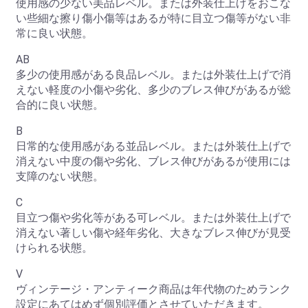
使用感の少ない美品レベル。または外装仕上げをおこな
い些細な擦り傷小傷等はあるが特に目立つ傷等がない非
常に良い状態。
AB
多少の使用感がある良品レベル。または外装仕上げで消
えない軽度の小傷や劣化、多少のブレス伸びがあるが総
合的に良い状態。
B
日常的な使用感がある並品レベル。または外装仕上げで
消えない中度の傷や劣化、ブレス伸びがあるが使用には
支障のない状態。
C
目立つ傷や劣化等がある可レベル。または外装仕上げで
消えない著しい傷や経年劣化、大きなブレス伸びが見受
けられる状態。
お買い物を続ける
カートへ進む
V
ヴィンテージ・アンティーク商品は年代物のためランク
設定にあてはめず個別評価とさせていただきます。