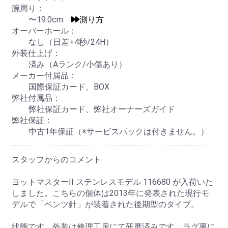
腕周り：
〜19.0cm
測り方
オーバーホール：
なし（日差+4秒/24H）
外装仕上げ：
済み（Aランク/小傷あり）
メーカー付属品：
国際保証カード、BOX
弊社付属品：
弊社保証カード、弊社オーナーズガイド
弊社保証：
中古1年保証（※サービスパックは付きません。）
スタッフからのコメント
ヨットマスターII ステンレスモデル 116680 が入荷いた
しました。こちらの個体は2013年に発表された現行モ
デルで「ベンツ針」が装着された後期型のタイプ。
状態です。外装は修理工房にて研磨済みです。ラグ裏に