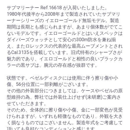
サブマリーナー Ref.16618 が入荷いたしました。
1980年代後半から2008年まで製造されていたサブマリ
ーナーシリーズの イエローゴールド無垢モデル。製造
期間は長期とも感じられますが、あまり個体数がでてこ
ないモデルです。イエローゴールドとはいえスペックは
ダイバーズウォッチとして安心の300m防水を兼ね揃
え、またロレックスの代表的な最高ムーブメントとされ
るCal.3135を搭載しています。旧式特有のシャープさが
魅力的であり、イエロゴールドと相性の良いブラックカ
ラーの黒サブは、腕元の存在感が抜群です。
状態です。ベゼルディスクには使用に伴う擦り傷や小
傷、56分位置に一部剥離がございます。
その他の外装部分につきましては、ケースやベゼルの原
型維持の為、弊社では外装仕上げせず(未研磨)ご案内さ
せていただきます。
そのため、全体的に擦り傷や小傷、金に一部変色が見受
けられますが、いずれも軽微なものであり、外観を大き
く損なうものではございません。製造年式をご考慮して
頂いても良好なコンディションと感じます。