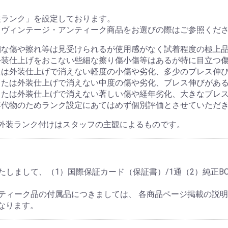
装ランク」を設定しております。
・ヴィンテージ・アンティーク商品をお選びの際はご参照くだ
細な傷や擦れ等は見受けられるが使用感がなく試着程度の極上
外装仕上げをおこない些細な擦り傷小傷等はあるが特に目立つ
たは外装仕上げで消えない軽度の小傷や劣化、多少のブレス伸
または外装仕上げで消えない中度の傷や劣化、ブレス伸びがあ
または外装仕上げで消えない著しい傷や経年劣化、大きなブレ
年代物のためランク設定にあてはめず個別評価とさせていただ
外装ランク付けはスタッフの主観によるものです。
しまして、（1）国際保証カード（保証書）/1通（2）純正BO
ティーク品の付属品につきましては、 各商品ページ掲載の説
なります。