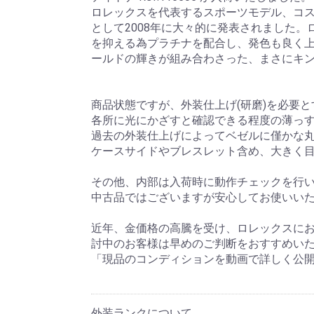
ロレックスを代表するスポーツモデル、コスモ
として2008年に大々的に発表されました
を抑える為プラチナを配合し、発色も良く
ールドの輝きが組み合わさった、まさにキ
商品状態ですが、外装仕上げ(研磨)を必要
各所に光にかざすと確認できる程度の薄っ
過去の外装仕上げによってベゼルに僅かな
ケースサイドやブレスレット含め、大きく
その他、内部は入荷時に動作チェックを行
中古品ではございますが安心してお使いい
近年、金価格の高騰を受け、ロレックスに
討中のお客様は早めのご判断をおすすめい
「現品のコンディションを動画で詳しく公
外装ランクについて