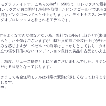
グラフデイトナ。こちらのRef.116505は、ロレックスで
お買い物を続ける
カートへ進む
。ロレックスが独自開発し特許を取得したピンクゴールドである
上質なピンクゴールドへと仕上がりました。デイトナのスポー
ングオブロレックスと称されるモデルです。
とするような大きな傷などない為、弊社では外装仕上げせず(未
すらとした小傷はございますが、弊社入荷前に外装仕上げが行
丸みを感じますが、ベゼル上の刻印はしっかりとしており、タ
目立つ傷や打痕のないコンディション良好の美品中古品といえ
い、精度、リューズ操作ともに問題ございませんでした。サテ
ただける状態となっております。
おきましても金無垢モデルは相場の変動が激しくなっておりま
たします。
開中」