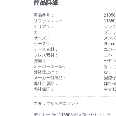
商品詳細
商品番号：
21056
リファレンス：
11650
シリアル：
ランダム
カラー：
ブラッ
サイズ：
メン
ケース径：
40mm
ケース素材：
エバ
ブレス素材：
エバ
腕周り：
〜19
オーバーホール：
なし（
外装仕上げ：
なし（
メーカー付属品：
国際保
弊社付属品：
弊社
弊社保証：
中古1
スタッフからのコメント
デイトナ Ref.116505 が入荷いたしました。