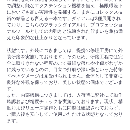
で調整可能なエクステンション機構を備え、極限環境下
においても高い実用性を発揮する、まさにロレックス技
術の結晶とも言える一本です。ダイアルは2種展開され
ており、こちらのブラックダイアルは、プロフェッショ
ナルツールとしての力強さと洗練された佇まいを兼ね備
えた印象的な仕上がりとなっています。
状態です。外装につきましては、提携の修理工房にて外
装研磨を実施しております。そのため、研磨工程では完
全に取りきれない程度のごく微細な擦れや小傷がわずか
に残っているものの、目立つ打痕や深い傷といった特筆
すべきダメージは見受けられません。全体として非常に
良好な外観を保っており、美しい状態の個体でございま
す。
また、内部機構につきましては、入荷時に弊社にて動作
確認および精度チェックを実施しております。現状、精
度およびリューズ操作ともに問題は確認されておらず、
ご購入後も安心してご使用いただける状態となっており
ます。