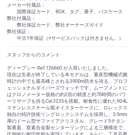
メーカー付属品：
国際保証カード、BOX、タグ、冊子、パスケース
弊社付属品：
弊社保証カード、弊社オーナーズガイド
弊社保証：
中古1年保証（※サービスパックは付きません。）
スタッフからのコメント
ディープシー Ref.126660 が入荷いたしました。
現在は生産が終了している本モデルは、量産型機械式腕
時計の中でも最高峰とされる3900m防水を誇る、プロフ
ェッショナルダイバーズウォッチです。ムーブメントに
はクロノメーター規格の約2倍の精度と約70時間のパワ
ーリザーブを誇るCal.3235を搭載。耐食性に優れた904L
ステンレススチール製オイスターケースに、ロレックス
独自の特許技術リングロックシステムを採用し、5.5mm
厚のドーム型サファイアクリスタル、グレード5チタン
製裏蓋、窒素合金製センターリングによる三層構造で、
圧倒的な耐圧性能を実現しています。さらに、工具不要