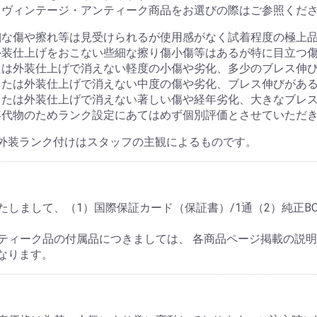
・ヴィンテージ・アンティーク商品をお選びの際はご参照くだ
細な傷や擦れ等は見受けられるが使用感がなく試着程度の極上
外装仕上げをおこない些細な擦り傷小傷等はあるが特に目立つ
たは外装仕上げで消えない軽度の小傷や劣化、多少のブレス伸
または外装仕上げで消えない中度の傷や劣化、ブレス伸びがあ
または外装仕上げで消えない著しい傷や経年劣化、大きなブレ
年代物のためランク設定にあてはめず個別評価とさせていただ
外装ランク付けはスタッフの主観によるものです。
しまして、（1）国際保証カード（保証書）/1通（2）純正BO
ティーク品の付属品につきましては、 各商品ページ掲載の説
なります。