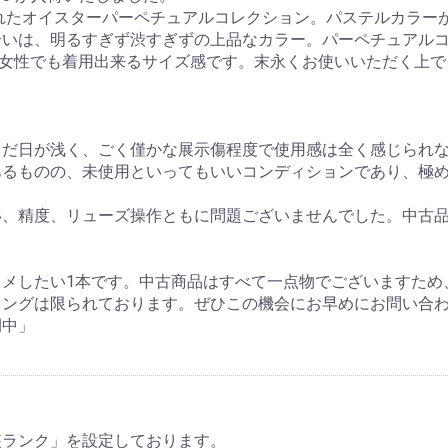
われたオイスターパーペチュアルコレクション。パステルカラー
お買い物を続ける
カートへ進む
合いは、明るすぎず渋すぎずの上品なカラー。パーペチュアル
も女性でも着用出来るサイズ感です。末永くお使いいただく上
まだ日が浅く、ごく僅かな展示傷程度で使用感は全く感じられ
あるものの、未使用といってもいいコンディションであり、極
い、精度、リューズ操作ともに問題ございませんでした。中古
メしたい1本です。中古商品はすべて一点物でございますため
ミングは限られております。ぜひこの機会にお早めにお問い合
開中」
装ランク」を設定しております。