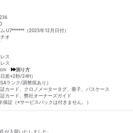
236
0
 U7******（2025年12月日付）
タチオ
ズ
ンレス
ンレス
.0cm
測り方
日差+2秒/24H）
SAランク/調整痕あり）
保証カード、クロノメータータグ、冊子、パスケース
保証カード、弊社オーナーズガイド
年保証（※サービスパックは付きません。）
200 が入荷いたしました。