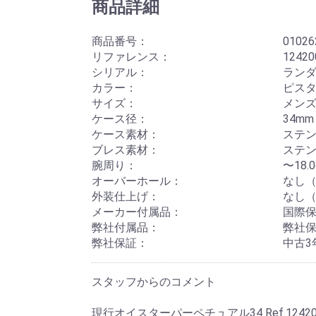
商品詳細
商品番号：
01026
リファレンス：
12420
シリアル：
ランダム
カラー：
ピス
サイズ：
メン
ケース径：
34mm
ケース素材：
ステ
ブレス素材：
ステ
腕周り：
〜18
オーバーホール：
なし（
外装仕上げ：
なし（
メーカー付属品：
国際
弊社付属品：
弊社
弊社保証：
中古3
スタッフからのコメント
現行オイスターパーペチュアル34 Ref.124