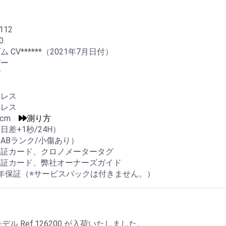
112
0
 CV******（2021年7月日付）
バー
ズ
ンレス
ンレス
.0cm
測り方
日差+1秒/24H）
ABランク/小傷あり）
保証カード、クロノメータータグ
保証カード、弊社オーナーズガイド
年保証（※サービスパックは付きません。）
 Ref.126200 が入荷いたしました。