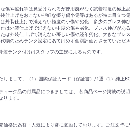
細な傷や擦れ等は見受けられるが使用感がなく試着程度の極上
外装仕上げをおこない些細な擦り傷小傷等はあるが特に目立つ
たは外装仕上げで消えない軽度の小傷や劣化、多少のブレス伸
または外装仕上げで消えない中度の傷や劣化、ブレス伸びがあ
または外装仕上げで消えない著しい傷や経年劣化、大きなブレ
年代物のためランク設定にあてはめず個別評価とさせていただ
外装ランク付けはスタッフの主観によるものです。
しまして、（1）国際保証カード（保証書）/1通（2）純正BO
ティーク品の付属品につきましては、 各商品ページ掲載の説
なります。
販売価格は為替・人気により常に変動しております。ご注文時に