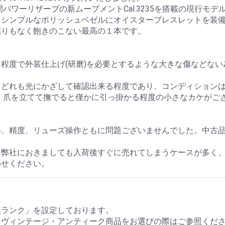
間パワーリザーブの新ムーブメントCal.3235を搭載の現行モ
お買い物を続ける
カートへ進む
。シンプルなポリッシュベゼルにオイスターブレスレットを装
廃りもなく飽きのこない最高の１本です。
程度で外装仕上げ(研磨)を必要とするような大きな傷などない
、どれも光にかざして確認出来る程度であり、コンディション
は、爪を立てて撫でると僅かに引っ掛かる程度の小さなカケがご
い、精度、リューズ操作ともに問題ございませんでした。中古
、弊社におきましても入荷後すぐに売れてしまうケースが多く
わせください。
装ランク」を設定しております。
・ヴィンテージ・アンティーク商品をお選びの際はご参照くだ