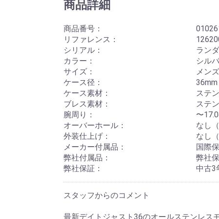
商品詳細
商品番号：
01026
リファレンス：
12620
シリアル：
ランダム
カラー：
シル
サイズ：
メン
ケース径：
36mm
ケース素材：
ステ
ブレス素材：
ステ
腕周り：
〜17
オーバーホール：
なし（
外装仕上げ：
なし（
メーカー付属品：
国際
弊社付属品：
弊社
弊社保証：
中古3
スタッフからのコメント
最新デイトジャスト36のオールステンレスモデル