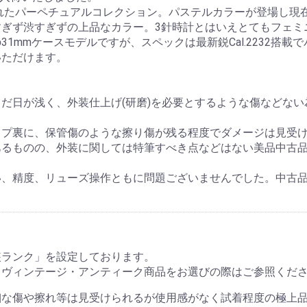
われたパーペチュアルコレクション。パステルカラーが登場し現
お買い物を続ける
カートへ進む
ぎず渋すぎずの上品なカラー。3針時計とはいえとてもフェミ
1mmケースモデルですが、スペックは最新鋭Cal.2232搭載
いただけます。
だ日が浅く、外装仕上げ(研磨)を必要とするような傷などない
スプ裏に、保管傷のような擦り傷が残る程度でダメージは見受
あるものの、外装に関しては特筆すべき点などはない美品中古
い、精度、リューズ操作ともに問題ございませんでした。中古
装ランク」を設定しております。
・ヴィンテージ・アンティーク商品をお選びの際はご参照くだ
細な傷や擦れ等は見受けられるが使用感がなく試着程度の極上