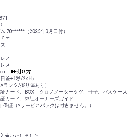
871
0
 78******（2025年8月日付）
タチオ
イズ
ンレス
ンレス
.0cm
測り方
日差+1秒/24H）
Aランク/擦り傷あり）
証カード、BOX、クロノメータータグ、冊子、パスケース
保証カード、弊社オーナーズガイド
年保証（※サービスパックは付きません。）
0 が入荷いたしました。