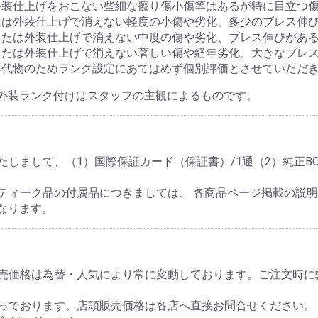
外装仕上げをおこない些細な擦り傷小傷等はあるが特に目立つ
たは外装仕上げで消えない軽度の小傷や劣化、多少のブレス伸
または外装仕上げで消えない中度の傷や劣化、ブレス伸びがあ
または外装仕上げで消えない著しい傷や経年劣化、大きなブレ
年代物のためランク設定にあてはめず個別評価とさせていただ
外装ランク付けはスタッフの主観によるものです。
しまして、（1）国際保証カード（保証書）/1通（2）純正BO
ティーク品の付属品につきましては、 各商品ページ掲載の説
なります。
販売価格は為替・人気により常に変動しております。ご注文時に
っております。店頭販売価格は各店へ直接お問合せください。