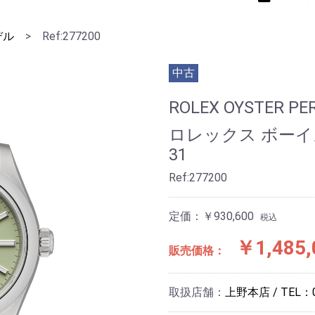
デル
>
Ref:277200
中古
ROLEX OYSTER PE
ロレックス ボー
31
Ref:277200
定価：￥930,600
税込
￥1,485,
販売価格：
取扱店舗：
上野本店 / TEL：01