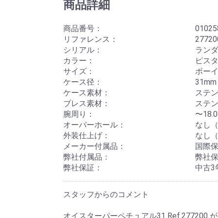
商品詳細
商品番号：
01025
リファレンス：
27720
シリアル：
ランダム
カラー：
ピス
サイズ：
ボー
ケース径：
31mm
ケース素材：
ステ
ブレス素材：
ステ
腕周り：
〜18
オーバーホール：
なし（
外装仕上げ：
なし（
メーカー付属品：
国際保
弊社付属品：
弊社
弊社保証：
中古3
スタッフからのコメント
オイスターパーペチュアル31 Ref.27720